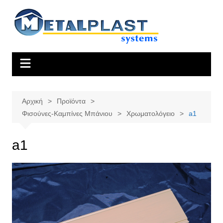
Μετάβαση
σε
περιεχόμενο
Αρχική
Προϊόντα
Φισούνες-Καμπίνες Μπάνιου
Χρωματολόγειο
a1
a1