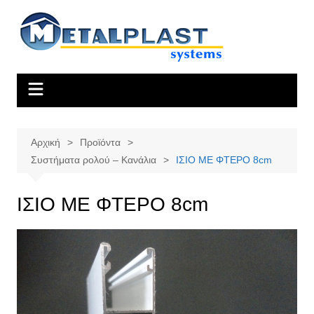
Μετάβαση
σε
περιεχόμενο
Αρχική
Προϊόντα
Συστήματα ρολού – Κανάλια
ΙΣΙΟ ΜΕ ΦΤΕΡΟ 8cm
ΙΣΙΟ ΜΕ ΦΤΕΡΟ 8cm