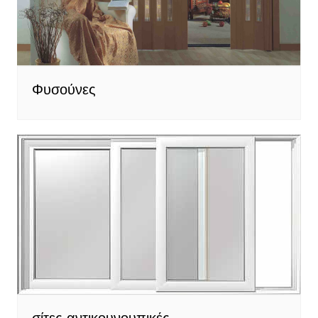
Φυσούνες
σίτες αντικουνουπικές